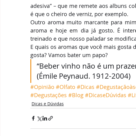
adesiva” – que me remete aos albuns col
é que o cheiro de verniz, por exemplo.
Outro aroma muito marcante para mim é 
aroma e hoje em dia já gosto. É inter
treinado e que nosso paladar se modific
E quais os aromas que você mais gosta 
gosta? Vamos bater um papo?
“Beber vinho não é um prazer
(Émile Peynaud. 1912-2004)
#Opinião
#Olfato
#Dicas
#Degustaçãoàs
#Degustações
#Blog
#DicaseDúvidas
#Li
Dicas e Dúvidas