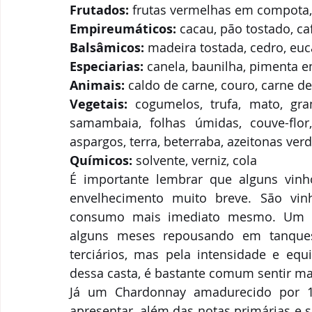
Frutados:
 frutas vermelhas em compota, 
Empireumáticos:
 cacau, pão tostado, ca
Balsâmicos:
 madeira tostada, cedro, euc
Especiarias:
 canela, baunilha, pimenta em
Animais:
 caldo de carne, couro, carne d
Vegetais:
 cogumelos, trufa, mato, gra
samambaia, folhas úmidas, couve-flor, 
aspargos, terra, beterraba, azeitonas ver
Químicos:
 solvente, verniz, cola
É importante lembrar que alguns vin
envelhecimento muito breve. São vin
consumo mais imediato mesmo. Um b
alguns meses repousando em tanques
terciários, mas pela intensidade e equi
dessa casta, é bastante comum sentir ma
Já um Chardonnay amadurecido por 1
apresentar, além das notas primárias e s