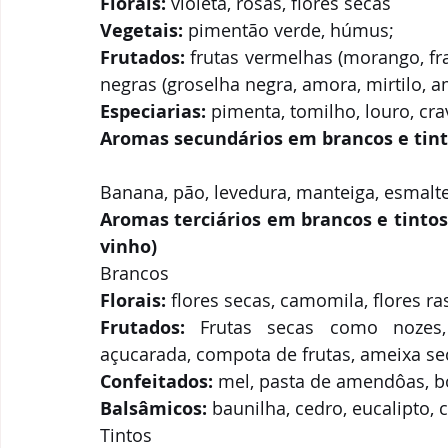
Florais:
 violeta, rosas, flores secas
Vegetais:
 pimentão verde, húmus;
Frutados:
 frutas vermelhas (morango, fra
negras (groselha negra, amora, mirtilo, a
Especiarias:
 pimenta, tomilho, louro, cr
Aromas secundários em brancos e tint
Banana, pão, levedura, manteiga, esmalte, 
Aromas terciários em brancos e tinto
vinho)
Brancos
Florais:
 flores secas, camomila, flores ra
Frutados:
 Frutas secas como nozes, 
açucarada, compota de frutas, ameixa sec
Confeitados:
 mel, pasta de amendôas, b
Balsâmicos:
 baunilha, cedro, eucalipto,
Tintos