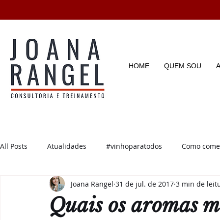
HOME
QUEM SOU
All Posts
Atualidades
#vinhoparatodos
Como começ
Joana Rangel
31 de jul. de 2017
3 min de leit
Degustações
Enotícias
Enoturismo
Dicas e D
Quais os aromas m