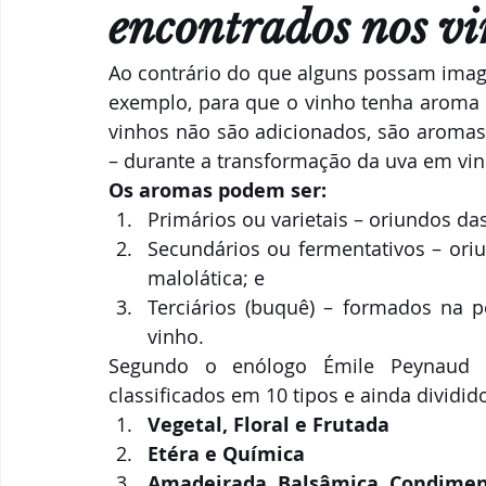
Parcerias & Business
Oi!
Notas de "Bebelier"
encontrados nos vi
Ao contrário do que alguns possam imagi
Recomendações
exemplo, para que o vinho tenha aroma
vinhos não são adicionados, são aromas
– durante a transformação da uva em vin
Os aromas podem ser:
Primários ou varietais – oriundos da
Secundários ou fermentativos – oriu
malolática; e
Terciários (buquê) – formados na 
vinho.
Segundo o enólogo Émile Peynaud (
classificados em 10 tipos e ainda dividi
Vegetal, Floral e Frutada
Etéra e Química
Amadeirada, Balsâmica, Condiment