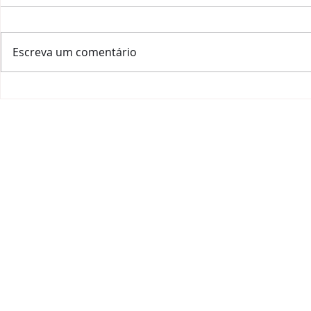
Escreva um comentário
Tannat day e outros dias
Vinho: como
internacionais das uvas:
veio?
marketing?
HOME
|
QUEM SOU
|
A ESSÊNCIA
|
IMPACTO SOC
JOANA RANGEL CONSU