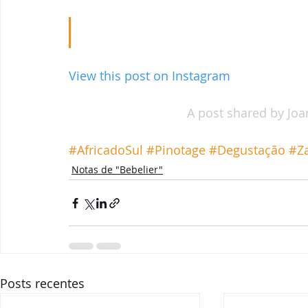
Parcerias & Business
Oi!
Notas de "Bebelier"
Recomendações
View this post on Instagram
A post shared by Joa
#AfricadoSul
#Pinotage
#Degustação
#Z
Notas de "Bebelier"
Posts recentes