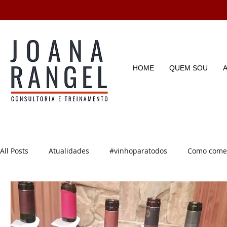
HOME
QUEM SOU
All Posts
Atualidades
#vinhoparatodos
Como começ
Degustações
Enotícias
Enoturismo
Dicas e D