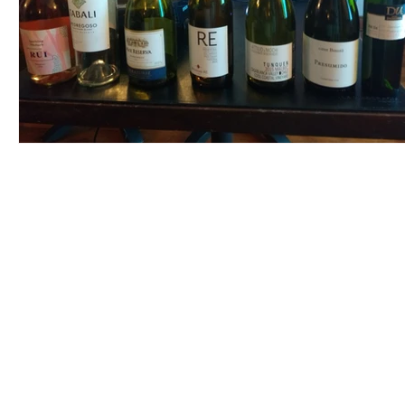
HOME
|
QUEM SOU
|
A ESSÊNCIA
|
IMPACTO SOC
JOANA RANGEL CONSU