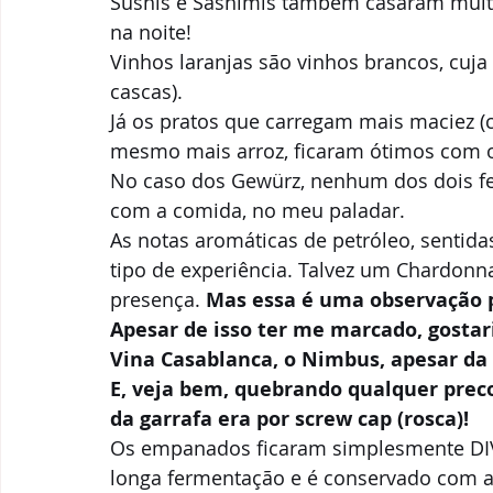
Sushis e Sashimis também casaram muit
na noite!  
Vinhos laranjas são vinhos brancos, cuj
cascas).  
Já os pratos que carregam mais maciez 
mesmo mais arroz, ficaram ótimos com o
No caso dos Gewürz, nenhum dos dois f
com a comida, no meu paladar.  
As notas aromáticas de petróleo, sentida
tipo de experiência. Talvez um Chardonn
presença. 
Mas essa é uma observação p
Apesar de isso ter me marcado, gostar
Vina Casablanca, o Nimbus, apesar da 
E, veja bem, quebrando qualquer preco
da garrafa era por screw cap (rosca)!
Os empanados ficaram simplesmente DIV
longa fermentação e é conservado com as