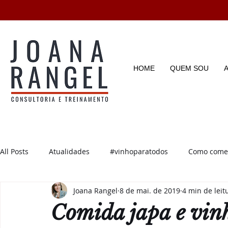
HOME
QUEM SOU
All Posts
Atualidades
#vinhoparatodos
Como começ
Joana Rangel
8 de mai. de 2019
4 min de leit
Degustações
Enotícias
Enoturismo
Dicas e D
Comida japa e vin