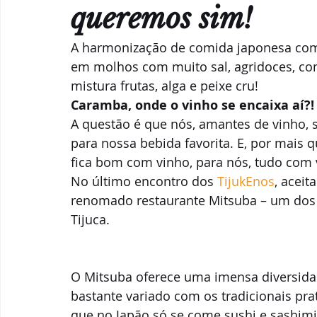
Parcerias & Business
Oi!
Notas de "Bebelier"
queremos sim!
A harmonização de comida japonesa com 
Recomendações
em molhos com muito sal, agridoces, com
mistura frutas, alga e peixe cru! 
Caramba, onde o vinho se encaixa aí?!
A questão é que nós, amantes de vinho,
para nossa bebida favorita. E, por mais 
fica bom com vinho, para nós, tudo com
No último encontro dos 
TijukEnos
, acei
renomado restaurante Mitsuba – um dos 
Tijuca.  
O Mitsuba oferece uma imensa diversida
bastante variado com os tradicionais pr
que no Japão só se come sushi e sashimi