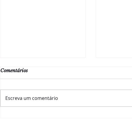
Comentários
Escreva um comentário
#ChiantiLovers
Luxury Tast
desembarcam no Rio!
renomados, 
hora dos gr