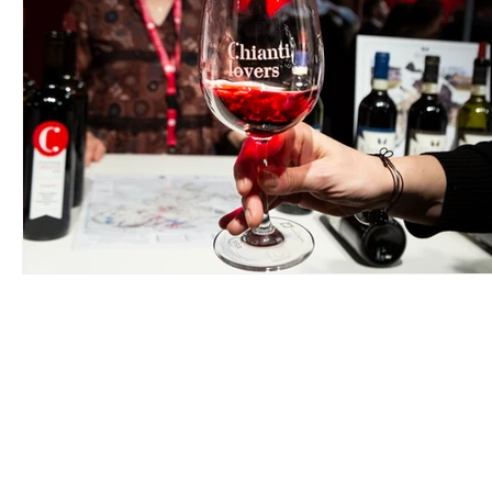
Parcerias & Business
Oi!
Notas de "Bebelier"
Recomendações
HOME
|
QUEM SOU
|
A ESSÊNCIA
|
IMPACTO SOC
JOANA RANGEL CONSU