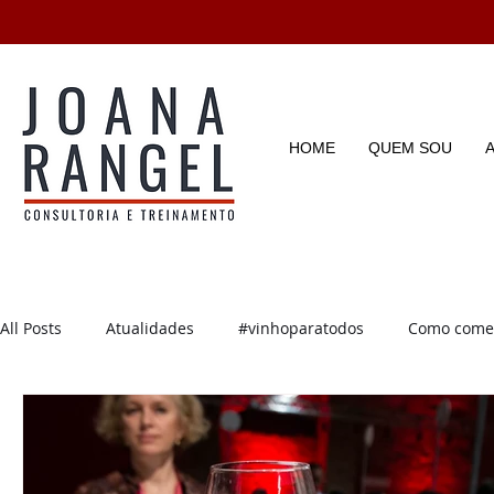
HOME
QUEM SOU
All Posts
Atualidades
#vinhoparatodos
Como começ
Degustações
Enotícias
Enoturismo
Dicas e D