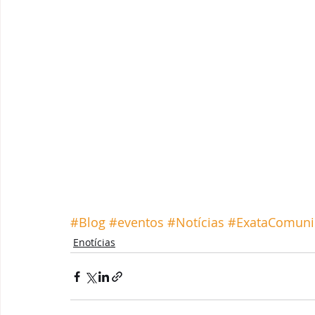
#Blog
#eventos
#Notícias
#ExataComuni
Enotícias