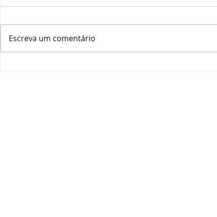
Escreva um comentário
Alejandro Vigil, o
#ChiantiLo
imparável!
desembarca
HOME
|
QUEM SOU
|
A ESSÊNCIA
|
IMPACTO SOC
JOANA RANGEL CONSU