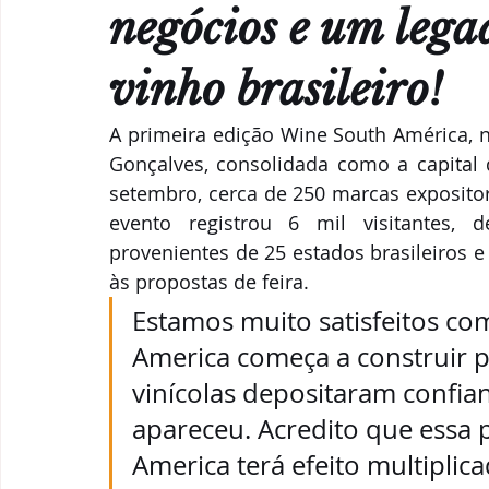
Parcerias & Business
Oi!
Notas de "Bebelier"
negócios e um lega
vinho brasileiro!
Recomendações
A primeira edição Wine South América, 
Gonçalves, consolidada como a capital d
setembro, cerca de 250 marcas expositora
evento registrou 6 mil visitantes, 
provenientes de 25 estados brasileiros e
às propostas de feira.
Estamos muito satisfeitos co
America começa a construir par
vinícolas depositaram confian
apareceu. Acredito que essa 
America terá efeito multiplica