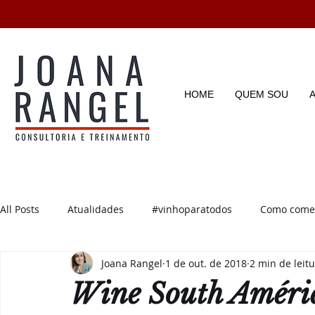
HOME
QUEM SOU
All Posts
Atualidades
#vinhoparatodos
Como começ
Joana Rangel
1 de out. de 2018
2 min de leit
Degustações
Enotícias
Enoturismo
Dicas e D
Wine South Améric