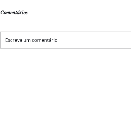
Comentários
Escreva um comentário
Alejandro Vigil, o
#ChiantiLo
imparável!
desembarca
HOME
|
QUEM SOU
|
A ESSÊNCIA
|
IMPACTO SOC
JOANA RANGEL CONSU