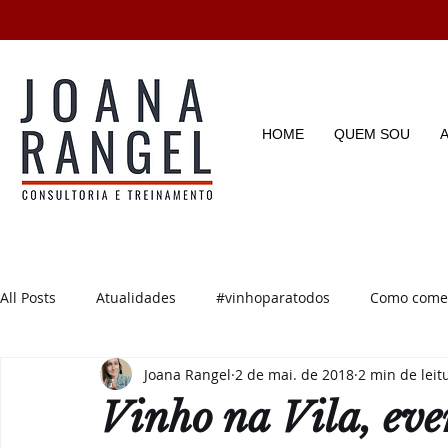
HOME
QUEM SOU
All Posts
Atualidades
#vinhoparatodos
Como começ
Joana Rangel
2 de mai. de 2018
2 min de leit
Degustações
Enotícias
Enoturismo
Dicas e D
Vinho na Vila, eve