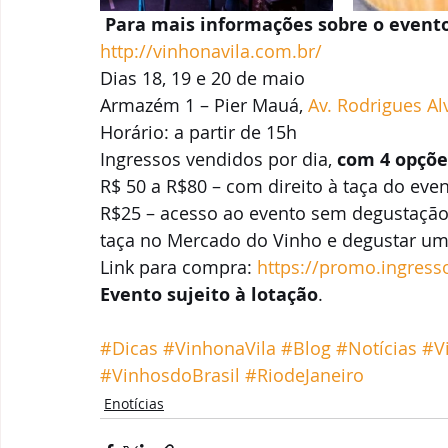
 Para mais informações sobre o evento
http://vinhonavila.com.br/
Dias 18, 19 e 20 de maio
Armazém 1 – Pier Mauá, 
Av. Rodrigues Al
Horário: a partir de 15h
Ingressos vendidos por dia, 
com 4 opçõe
R$ 50 a R$80 – com direito à taça do eve
R$25 – acesso ao evento sem degustação 
taça no Mercado do Vinho e degustar um 
Link para compra: 
https://promo.ingress
Evento sujeito à lotação
.
#Dicas
#VinhonaVila
#Blog
#Notícias
#V
#VinhosdoBrasil
#RiodeJaneiro
Enotícias