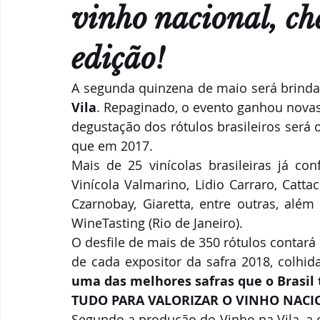
Parcerias & Business
Oi!
Notas de "Bebelier"
vinho nacional, ch
edição!
Recomendações
A segunda quinzena de maio será brind
Vila
. Repaginado, o evento ganhou novas
degustação dos rótulos brasileiros será
que em 2017.
Mais de 25 vinícolas brasileiras já con
Vinícola Valmarino, Lidio Carraro, Cattac
Czarnobay, Giaretta, entre outras, além
WineTasting (Rio de Janeiro).
O desfile de mais de 350 rótulos contar
de cada expositor da safra 2018, colhida
uma das melhores safras que o Brasil 
TUDO PARA VALORIZAR O VINHO NACI
Segundo a produção do Vinho na Vila, a