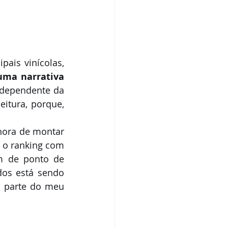
ais vinícolas, 
uma narrativa 
ndependente da 
itura, porque, 
hora de montar 
 o ranking com 
m de ponto de 
os está sendo 
 parte do meu 