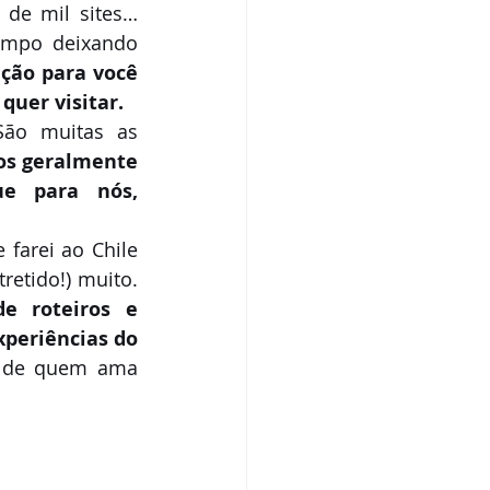
, de mil sites…
mpo deixando 
ão para você 
quer visitar.
São muitas as 
os geralmente 
e para nós, 
arei ao Chile 
 tem me ajudado (e entretido!) muito. 
 roteiros e 
periências do 
 de quem ama 