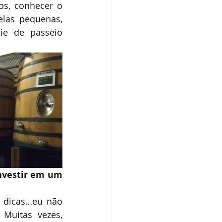
s, conhecer o 
Sem categoria
las pequenas, 
e de passeio 
nvestir em um 
, dicas…eu não 
Muitas vezes, 