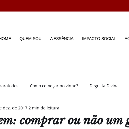
HOME
QUEM SOU
A ESSÊNCIA
IMPACTO SOCIAL
A
paratodos
Como começar no vinho?
Degusta Divina
e dez. de 2017
2 min de leitura
Enoturismo
Dicas e Dúvidas
Enoeventos
Enosfera
m: comprar ou não um 