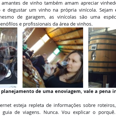
: amantes de vinho também amam apreciar vinhedo
Notas de "Bebelier"
Vinho & Comidinhas
São Paulo
 e degustar um vinho na própria vinícola. Sejam e
mesmo de garagem, as vinícolas são uma espéci
 enófilos e profissionais da área de vinhos.
o planejamento de uma enoviagem, vale a pena i
ernet esteja repleta de informações sobre roteiros
uia de viagens. Nunca. Vou explicar o porquê. 