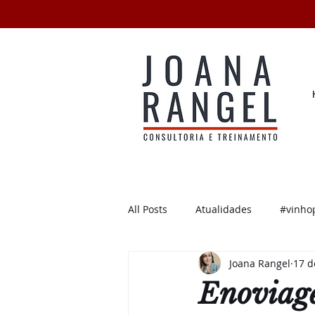
All Posts
Atualidades
#vinho
Joana Rangel
17 d
Degustações
Enotícias
Enoviage