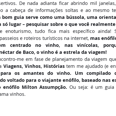
ertivos. De nada adianta ficar abrindo mil janelas
o a cabeça de informações soltas e ao mesmo te
 bom guia serve como uma bússola, uma orientaç
só lugar – pesquisar sobre o que você realmente 
 enoturismo, tudo fica mais específico ainda! 
sseios e roteiros turísticos na internet, 
mas enófil
m centrado no vinho, nas vinícolas, porqu
éctar de Baco, o vinho é a estrela da viagem!
contro-me em fase de planejamento da viagem que f
a 
Viagens, Vinhos, Histórias
o para os amantes do vinho. Um compilado de
o voltado para o viajante enófilo, baseado nas ex
o enófilo Milton Assumpção.
 Ou seja: é um guia
ama vinhos.