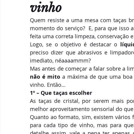
Parcerias & Business
Oi!
Notas de "Bebelier"
vinho
Quem resiste a uma mesa com taças bril
Recomendações
momento do serviço?  E, para que isso a
feita uma correta limpeza, conservação e
Logo, se o objetivo é destacar o 
líqui
preciso dizer que abrasivos e limpador
imediato, néaaaammm?
não é mito
 a máxima de que uma boa t
vinho. Então…
1º – Que taças escolher
As taças de cristal, por serem mais po
melhor aproveitamento sensorial do que 
Quanto ao formato, sim, existem vários 
para cada tipo de vinho, mas para que
detalhe assim, vale a pena ter apenas d