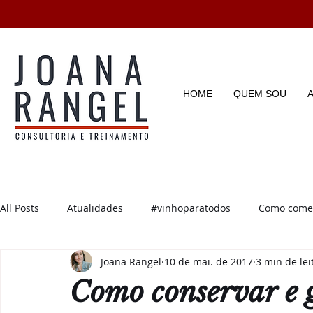
HOME
QUEM SOU
All Posts
Atualidades
#vinhoparatodos
Como começ
Joana Rangel
10 de mai. de 2017
3 min de lei
Degustações
Enotícias
Enoturismo
Dicas e D
Como conservar e 