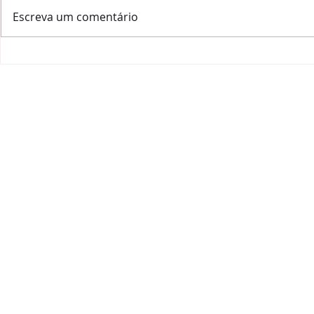
Escreva um comentário
Tannat day e outros dias
Vinho: como
internacionais das uvas:
veio?
marketing?
HOME
|
QUEM SOU
|
A ESSÊNCIA
|
IMPACTO SOC
JOANA RANGEL CONSU