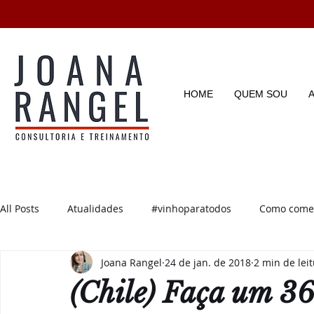
HOME
QUEM SOU
All Posts
Atualidades
#vinhoparatodos
Como começ
Joana Rangel
24 de jan. de 2018
2 min de lei
Degustações
Enotícias
Enoturismo
Dicas e D
(Chile) Faça um 36