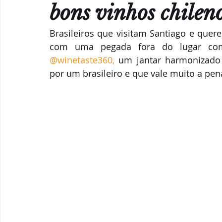
Parcerias & Business
Oi!
Notas de "Bebelier"
bons vinhos chileno
Brasileiros que visitam Santiago e que
Recomendações
@winetaste360,
 um jantar harmonizado
por um brasileiro e que vale muito a pen