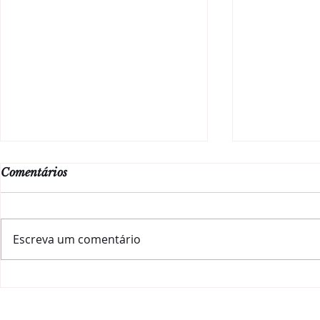
Comentários
Escreva um comentário
#ChiantiLovers
Luxury Tast
desembarcam no Rio!
renomados, 
hora dos gr