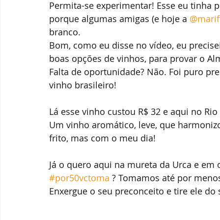
Permita-se experimentar! Esse eu tinha po
Parcerias & Business
Oi!
Notas de "Bebelier"
porque algumas amigas (e hoje a 
@marif
branco. 
Recomendações
Bom, como eu disse no vídeo, eu precise
boas opções de vinhos, para provar o Alm
Falta de oportunidade? Não. Foi puro p
vinho brasileiro! 
Lá esse vinho custou R$ 32 e aqui no Rio
Um vinho aromático, leve, que harmoni
frito, mas com o meu dia! 
Já o quero aqui na mureta da Urca e em 
#por50vctoma
 ? Tomamos até por menos! 
Enxergue o seu preconceito e tire ele do