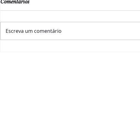
Comentários
Escreva um comentário
Setúbal des
6 + 3 passos para
transformar a cultura do
vinho no Brasil
HOME
|
QUEM SOU
|
A ESSÊNCIA
|
IMPACTO SOC
JOANA RANGEL CONSU