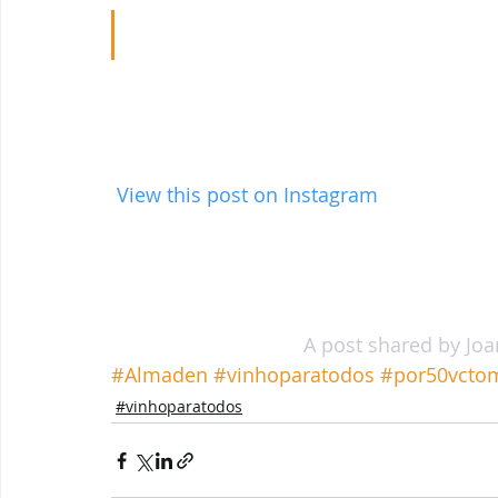
 View this post on Instagram
A post shared by Jo
#Almaden
#vinhoparatodos
#por50vcto
#vinhoparatodos