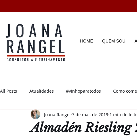
HOME
QUEM SOU
All Posts
Atualidades
#vinhoparatodos
Como começ
Joana Rangel
7 de mai. de 2019
1 min de leit
Degustações
Enotícias
Enoturismo
Dicas e D
Almadén Riesling