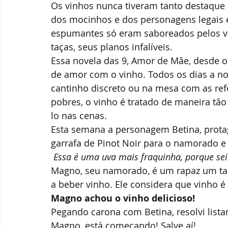
Os vinhos nunca tiveram tanto destaque 
Parcerias & Business
Oi!
Notas de "Bebelier"
dos mocinhos e dos personagens legais e f
espumantes só eram saboreados pelos vi
Recomendações
taças, seus planos infalíveis.  
Essa novela das 9, Amor de Mãe, desde o
de amor com o vinho. Todos os dias a no
cantinho discreto ou na mesa com as refe
pobres, o vinho é tratado de maneira tão
lo nas cenas. 
Esta semana a personagem Betina, protago
garrafa de Pinot Noir para o namorado e
Essa é uma uva mais fraquinha, porque sei 
Magno, seu namorado, é um rapaz um ta
a beber vinho. Ele considera que vinho é
Magno achou o vinho delicioso!
Pegando carona com Betina, resolvi lista
Magno, está começando! Salve aí! 