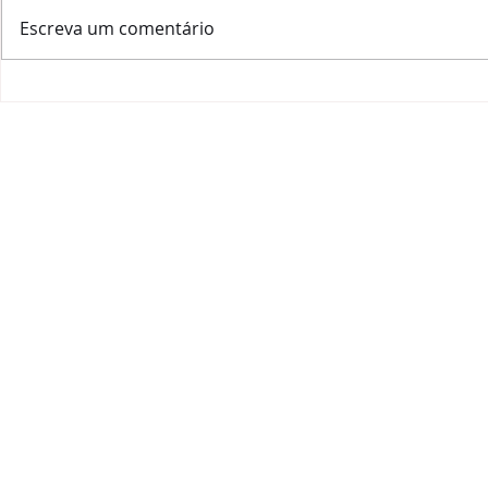
Escreva um comentário
Meu primeiro vinho da
#quarentena: Nieto
Collection White 2018
HOME
|
QUEM SOU
|
A ESSÊNCIA
|
IMPACTO SOC
JOANA RANGEL CONSU