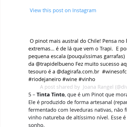
 View this post on Instagram
O pinot mais austral do Chile! Pensa no l
extremas… é de lá que vem o Trapi.  E po
pequena escala (pouquíssimas garrafas)
da @trapidelbueno Fez muito sucesso aq
tesouro é a @dagirafa.com.br  #winesofc
#riodejaneiro #wine #vinho
A post shared by 
 Joana Rangel
 (@di
5 – 
Tinta Tinto
, que é um Pinot que mora
Ele é produzido de forma artesanal (repa
fermentado com leveduras nativas, não f
vinho natureba de altíssimo nível. Esse 
sonho. 