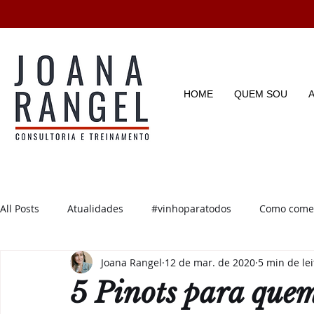
HOME
QUEM SOU
All Posts
Atualidades
#vinhoparatodos
Como começ
Joana Rangel
12 de mar. de 2020
5 min de le
Degustações
Enotícias
Enoturismo
Dicas e D
5 Pinots para que