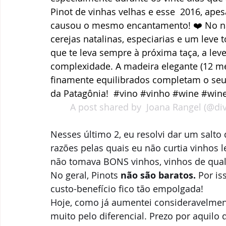
Pinot de vinhas velhas e esse  2016, ape
causou o mesmo encantamento! ❤️ No nar
cerejas natalinas, especiarias e um lev
que te leva sempre à próxima taça, a lev
complexidade. A madeira elegante (12 me
finamente equilibrados completam o seu
da Patagônia!  #vino #vinho #wine #win
A post shared by 
 Joana Rangel
 (@di
Nesses último 2, eu resolvi dar um salt
razões pelas quais eu não curtia vinhos 
não tomava BONS vinhos, vinhos de qua
No geral, Pinots 
não são baratos.
 Por i
custo-benefício fico tão empolgada! 
Hoje, como já aumentei consideravelment
muito pelo diferencial. Prezo por aquilo 