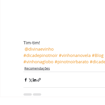
Tim-tim! 
@divinaevinho
#dicadepinotnoir
#vinhonanovela
#Blog
#vinhonaglobo
#pinotnoirbarato
#dicad
Recomendações