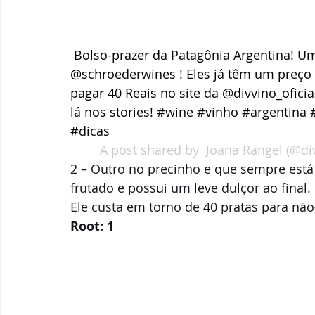
Bolso-prazer da Patagônia Argentina! U
@schroederwines ! Eles já têm um preço
pagar 40 Reais no site da @divvino_oficia
lá nos stories! #wine #vinho #argentina
#dicas
A post shared by 
 Joana Rangel
 (@di
2 – Outro no precinho e que sempre está 
frutado e possui um leve dulçor ao final
Ele custa em torno de 40 pratas para não-
Root: 1